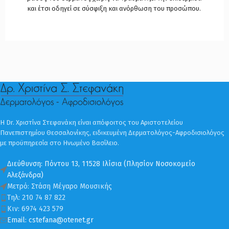
και έτσι οδηγεί σε σύσφιξη και ανόρθωση του προσώπου.
Η Dr. Χριστίνα Στεφανάκη είναι απόφοιτος του Αριστοτελείου
Πανεπιστημίου Θεσσαλονίκης, ειδικευμένη Δερματολόγος-Αφροδισιολόγος
με προϋπηρεσία στο Ηνωμένο Βασίλειο.
Διεύθυνση: Πόντου 13, 11528 Ιλίσια (Πλησίον Νοσοκομείο
Αλεξάνδρα)
Μετρό: Στάση Μέγαρο Μουσικής
Τηλ: 210 74 87 822
Κιν: 6974 423 579
Email: cstefana@otenet.gr